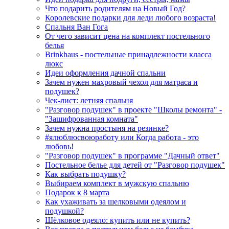
Что подарить родителям на Новый Год?
Королевские подарки для леди любого возраста!
Спальня Ван Гога
От чего зависит цена на комплект постельного
белья
Brinkhaus - постельные принадлежности класса
люкс
Идеи оформления дачной спальни
Зачем нужен махровый чехол для матраса и
подушек?
Чек-лист: летняя спальня
"Разговор подушек" в проекте "Школы ремонта" -
"Зашифрованная комната"
Зачем нужна простыня на резинке?
#ялюблюсвоюработу или Когда работа - это
любовь!
"Разговор подушек" в программе "Дачный ответ"
Постельное белье для детей от "Разговор подушек"
Как выбрать подушку?
Выбираем комплект в мужскую спальню
Подарок к 8 марта
Как ухаживать за шелковыми одеялом и
подушкой?
Шёлковое одеяло: купить или не купить?