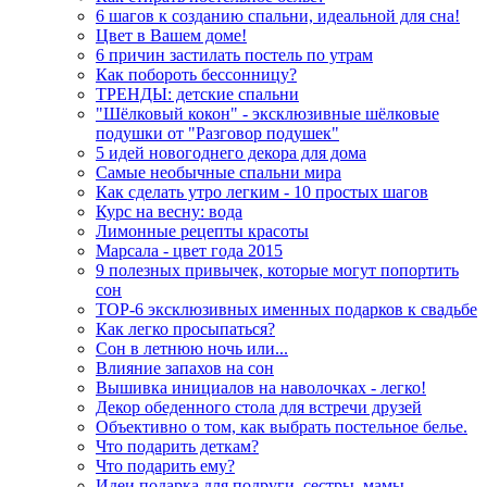
6 шагов к созданию спальни, идеальной для сна!
Цвет в Вашем доме!
6 причин застилать постель по утрам
Как побороть бессонницу?
ТРЕНДЫ: детские спальни
"Шёлковый кокон" - эксклюзивные шёлковые
подушки от "Разговор подушек"
5 идей новогоднего декора для дома
Самые необычные спальни мира
Как сделать утро легким - 10 простых шагов
Курс на весну: вода
Лимонные рецепты красоты
Марсала - цвет года 2015
9 полезных привычек, которые могут попортить
сон
TOP-6 эксклюзивных именных подарков к свадьбе
Как легко просыпаться?
Сон в летнюю ночь или...
Влияние запахов на сон
Вышивка инициалов на наволочках - легко!
Декор обеденного стола для встречи друзей
Объективно о том, как выбрать постельное белье.
Что подарить деткам?
Что подарить ему?
Идеи подарка для подруги, сестры, мамы