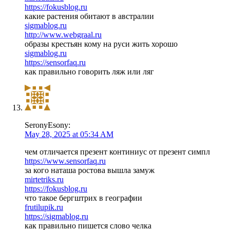
https://fokusblog.ru
какие растения обитают в австралии
sigmablog.ru
http://www.webgraal.ru
образы крестьян кому на руси жить хорошо
sigmablog.ru
https://sensorfaq.ru
как правильно говорить ляж или ляг
SeronyEsony:
May 28, 2025 at 05:34 AM
чем отличается презент континиус от презент симпл
https://www.sensorfaq.ru
за кого наташа ростова вышла замуж
mirtetriks.ru
https://fokusblog.ru
что такое бергштрих в географии
frutilupik.ru
https://sigmablog.ru
как правильно пишется слово челка