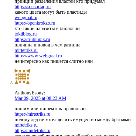
принцип разделения властей кто придумал
https://sensorfaq.ru
какого цвета могут быть пластиды
webgraal.ru
https://openkrokzo.ru
кто такие паразиты в биологии
toktiblog.ru
https://frutilupik.ru
причина и повод в чем разница
mirtetriks.ru
https://www.webgraal.ru
неинтересно как пишется слитно или
AnthonyEsony:
Mar 09, 2025 at 08:23 AM
пишим или пишем как правильно
https://mirtetriks.ru
почему дед не хотел делить имущество между братьями
mirtetriks.ru
https://mirtetriks.ru
сколько людей живет в европейской части россии