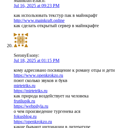
Mainkraft-Enach:
Jul 16, 2025 at 09:23 PM
как использовать текстур пак в майнкрафт
http://www.mainkraft.online
как сделать открытый сервер в майнкрафте
SeronyEsony:
Jul 18, 2025 at 01:15 PM
кому адресовано посвящение к роману отцы и дети
https://www.openkrokzo.ru
поют сколько звуков и букв
mirtetriks.ru
https://mirtetriks.ru
как природа воздействует на человека
frutilupik.ru
https://webpilyla.ru
о чем произведение тургенева ася
fokusblog.ru
https://openkrokzo.ru
какие бывают интонации в литературе