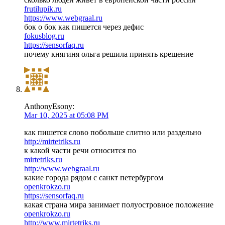
frutilupik.ru
https://www.webgraal.ru
бок о бок как пишется через дефис
fokusblog.ru
https://sensorfaq.ru
почему княгиня ольга решила принять крещение
AnthonyEsony:
Mar 10, 2025 at 05:08 PM
как пишется слово побольше слитно или раздельно
http://mirtetriks.ru
к какой части речи относится по
mirtetriks.ru
http://www.webgraal.ru
какие города рядом с санкт петербургом
openkrokzo.ru
https://sensorfaq.ru
какая страна мира занимает полуостровное положение
openkrokzo.ru
http://www.mirtetriks.ru