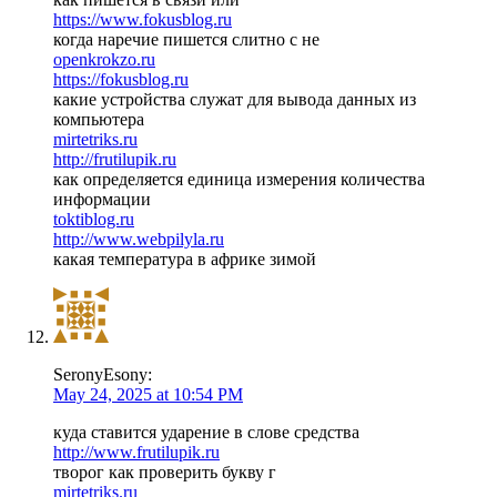
https://www.fokusblog.ru
когда наречие пишется слитно с не
openkrokzo.ru
https://fokusblog.ru
какие устройства служат для вывода данных из
компьютера
mirtetriks.ru
http://frutilupik.ru
как определяется единица измерения количества
информации
toktiblog.ru
http://www.webpilyla.ru
какая температура в африке зимой
SeronyEsony:
May 24, 2025 at 10:54 PM
куда ставится ударение в слове средства
http://www.frutilupik.ru
творог как проверить букву г
mirtetriks.ru