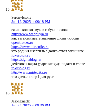
SeronyEsony:
Jun 12, 2025 at 09:18 PM
ежик сколько звуков и букв в слове
http://www.webpilyla.ru
как вы понимаете значение слова любовь
openkrokzo.ru
https://www.mirtetriks.ru
что роднит изергиль с данко ответ запишите
fokusblog.ru
https://sigmablog.ru
дебетовая карта ударение куда падает в слове
fokusblog.ru
http://www.mirtetriks.ru
что сделал петр 1 для руси
JasonEnach:
Jun 25, 2025 at 08:36 PM