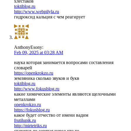
хлестаков
toktiblog.ru
http://www.webpilyla.ru
гидроксид кальция с чем реагирует
AnthonyEsony:
Feb 09, 2025 at 03:28 AM
наука которая занимается вопросами составления
словарей
https://openkrokzo.ru
земляника сколько звуков и букв
toktiblog.ru
http://www.fokusblog.ru
какие химические элементы являются щелочными
металлами
openkrokzo.ru
https://fokusblog.ru
какое будет отчество от имени вадим
frutilupik.ru
http://mirtetriks.ru
ставится ли запятая перед что то