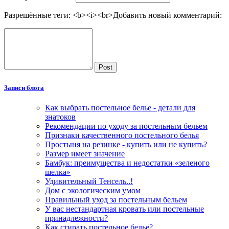
Разрешённые теги: <b><i><br>
Добавить новый комментарий:
Post
Записи блога
Как выбрать постельное белье - детали для
знатоков
Рекомендации по уходу за постельным бельем
Признаки качественного постельного белья
Простыня на резинке - купить или не купить?
Размер имеет значение
Бамбук: преимущества и недостатки «зеленого
шелка»
Удивительный Тенсель..!
Дом с экологическим умом
Правильный уход за постельным бельем
У вас нестандартная кровать или постельные
принадлежности?
Как стирать постельное белье?