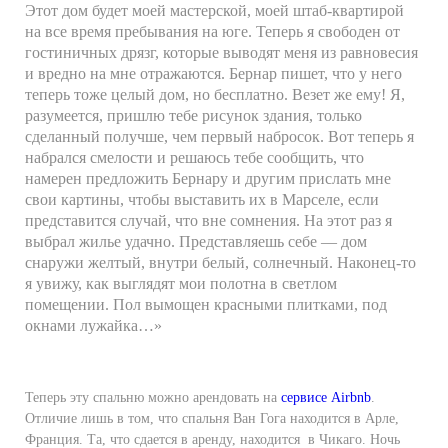
Этот дом будет моей мастерской, моей штаб-квартирой
на все время пребывания на юге. Теперь я свободен от
гостиничных дрязг, которые выводят меня из равновесия
и вредно на мне отражаются. Бернар пишет, что у него
теперь тоже целый дом, но бесплатно. Везет же ему! Я,
разумеется, пришлю тебе рисунок здания, только
сделанный получше, чем первый набросок. Вот теперь я
набрался смелости и решаюсь тебе сообщить, что
намерен предложить Бернару и другим прислать мне
свои картины, чтобы выставить их в Марселе, если
представится случай, что вне сомнения. На этот раз я
выбрал жилье удачно. Представляешь себе — дом
снаружи желтый, внутри белый, солнечный. Наконец-то
я увижу, как выглядят мои полотна в светлом
помещении. Пол вымощен красными плитками, под
окнами лужайка…»
Теперь эту спальню можно арендовать на
сервисе Airbnb
.
Отличие лишь в том, что спальня Ван Гога находится в Арле,
Франция. Та, что сдается в аренду, находится в Чикаго. Ночь