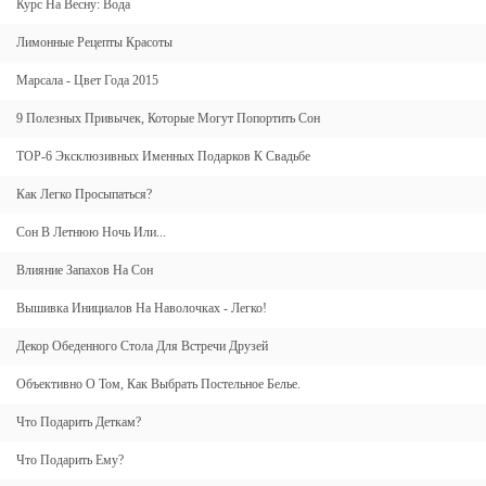
Курс На Весну: Вода
Лимонные Рецепты Красоты
Марсала - Цвет Года 2015
9 Полезных Привычек, Которые Могут Попортить Сон
TOP-6 Эксклюзивных Именных Подарков К Свадьбе
Как Легко Просыпаться?
Сон В Летнюю Ночь Или...
Влияние Запахов На Сон
Вышивка Инициалов На Наволочках - Легко!
Декор Обеденного Стола Для Встречи Друзей
Объективно О Том, Как Выбрать Постельное Белье.
Что Подарить Деткам?
Что Подарить Ему?