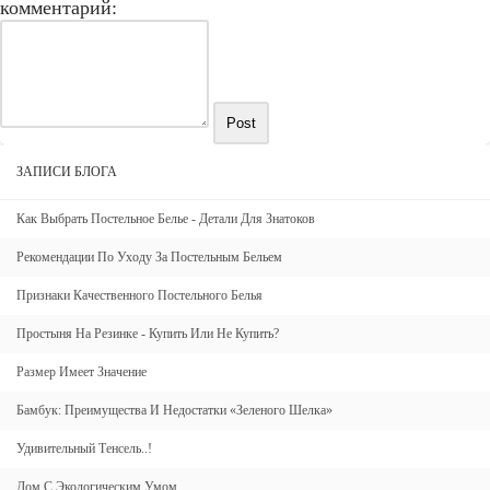
комментарий:
Post
ЗАПИСИ БЛОГА
Как Выбрать Постельное Белье - Детали Для Знатоков
Рекомендации По Уходу За Постельным Бельем
Признаки Качественного Постельного Белья
Простыня На Резинке - Купить Или Не Купить?
Размер Имеет Значение
Бамбук: Преимущества И Недостатки «зеленого Шелка»
Удивительный Тенсель..!
Дом С Экологическим Умом