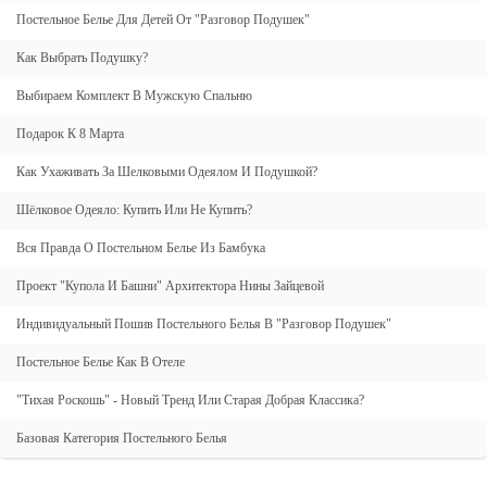
Постельное Белье Для Детей От "Разговор Подушек"
Как Выбрать Подушку?
Выбираем Комплект В Мужскую Спальню
Подарок К 8 Марта
Как Ухаживать За Шелковыми Одеялом И Подушкой?
Шёлковое Одеяло: Купить Или Не Купить?
Вся Правда О Постельном Белье Из Бамбука
Проект "Купола И Башни" Архитектора Нины Зайцевой
Индивидуальный Пошив Постельного Белья В "Разговор Подушек"
Постельное Белье Как В Отеле
"Тихая Роскошь" - Новый Тренд Или Старая Добрая Классика?
Базовая Категория Постельного Белья