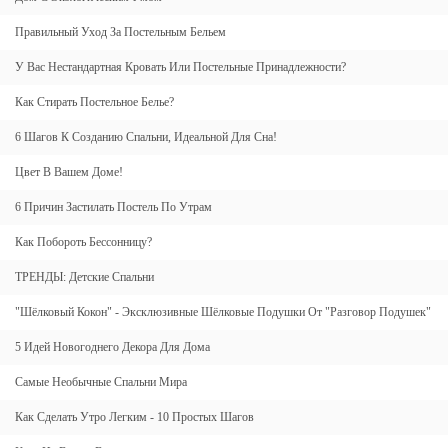
Правильный Уход За Постельным Бельем
У Вас Нестандартная Кровать Или Постельные Принадлежности?
Как Стирать Постельное Белье?
6 Шагов К Созданию Спальни, Идеальной Для Сна!
Цвет В Вашем Доме!
6 Причин Застилать Постель По Утрам
Как Побороть Бессонницу?
ТРЕНДЫ: Детские Спальни
"Шёлковый Кокон" - Эксклюзивные Шёлковые Подушки От "Разговор Подушек"
5 Идей Новогоднего Декора Для Дома
Самые Необычные Спальни Мира
Как Сделать Утро Легким - 10 Простых Шагов