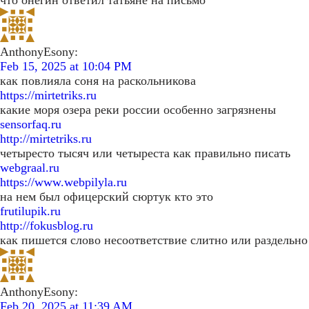
что онегин ответил татьяне на письмо
AnthonyEsony:
Feb 15, 2025 at 10:04 PM
как повлияла соня на раскольникова
https://mirtetriks.ru
какие моря озера реки россии особенно загрязнены
sensorfaq.ru
http://mirtetriks.ru
четыресто тысяч или четыреста как правильно писать
webgraal.ru
https://www.webpilyla.ru
на нем был офицерский сюртук кто это
frutilupik.ru
http://fokusblog.ru
как пишется слово несоответствие слитно или раздельно
AnthonyEsony:
Feb 20, 2025 at 11:39 AM