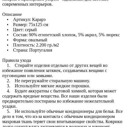
современных интерьеров.
Описание
• Артикул: Карарэ
• Размер: 75х125 см
• Цвет: серый
• Состав: 90% египетский хлопок, 5% акрил, 5% люрекс
• Форма: овальный
• Плотность: 2.200 гр./м2
• Страна: Португалия
Правила ухода
1. Стирайте изделия отдельно от других вещей во
избежание появления затяжек, создаваемых вещами с
пуговицами или замками.
2. Не перегружайте стиральную машину.
3. Используйте мягкие жидкие порошки.
4. Будьте аккуратны с бытовой химией, которая может
содержать вредные вещества. Все наши изделия были
предварительно постираны во избежание нежелательной
усадки.
5. Не используйте обычные кондиционеры для белья. Все
дело в том, что из-за контакта с обычным кондиционером
махровая ткань теряет свои впитывающие свойства. Коврики
долго сохнут,влага застаивается в волокнах и начинает