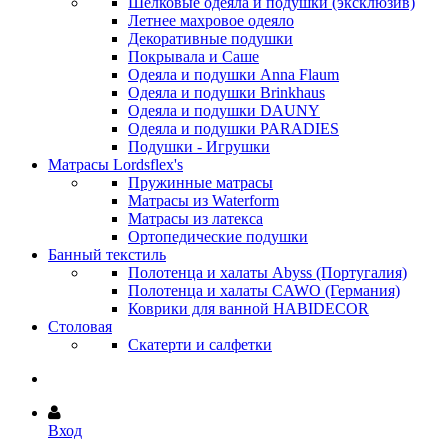
Шёлковые одеяла и подушки (эксклюзив)
Летнее махровое одеяло
Декоративные подушки
Покрывала и Саше
Одеяла и подушки Anna Flaum
Одеяла и подушки Brinkhaus
Одеяла и подушки DAUNY
Одеяла и подушки PARADIES
Подушки - Игрушки
Матрасы Lordsflex's
Пружинные матрасы
Матрасы из Waterform
Матрасы из латекса
Ортопедические подушки
Банный текстиль
Полотенца и халаты Abyss (Португалия)
Полотенца и халаты CAWO (Германия)
Коврики для ванной HABIDECOR
Столовая
Скатерти и салфетки
Вход