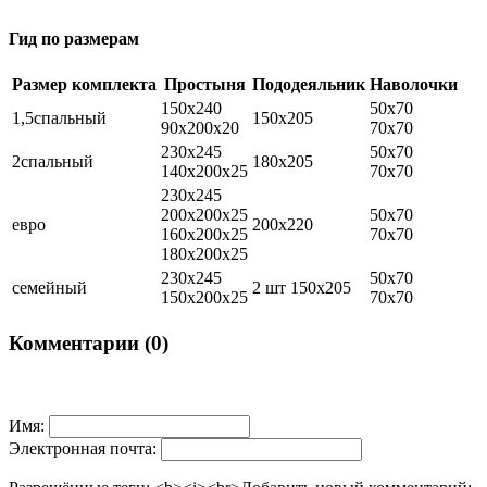
Гид по размерам
Размер комплекта
Простыня
Пододеяльник
Наволочки
150х240
50х70
1,5спальный
150х205
90х200х20
70х70
230х245
50х70
2спальный
180х205
140х200х25
70х70
230х245
200х200х25
50х70
евро
200х220
160х200х25
70х70
180х200х25
230х245
50х70
семейный
2 шт 150х205
150х200х25
70х70
Комментарии (0)
Имя:
Электронная почта: