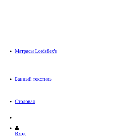
Шёлковые одеяла и подушки (эксклюзив)
Летнее махровое одеяло
Декоративные подушки
Покрывала и Саше
Одеяла и подушки Anna Flaum
Одеяла и подушки Brinkhaus
Одеяла и подушки DAUNY
Одеяла и подушки PARADIES
Подушки - Игрушки
Матрасы Lordsflex's
Пружинные матрасы
Матрасы из Waterform
Матрасы из латекса
Ортопедические подушки
Банный текстиль
Полотенца и халаты Abyss (Португалия)
Полотенца и халаты CAWO (Германия)
Коврики для ванной HABIDECOR
Столовая
Скатерти и салфетки
Вход