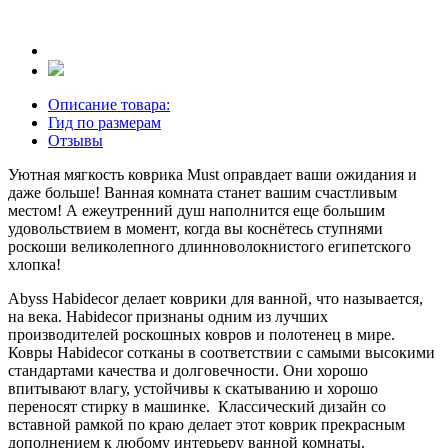
Описание товара:
Гид по размерам
Отзывы
Уютная мягкость коврика Must оправдает ваши ожидания и
даже больше! Ванная комната станет вашим счастливым
местом! А ежеутренний душ наполнится еще большим
удовольствием в момент, когда вы коснётесь ступнями
роскоши великолепного длинноволокнистого египетского
хлопка!
Abyss Habidecor делает коврики для ванной, что называется,
на века. Habidecor признаны одним из лучших
производителей роскошных ковров и полотенец в мире.
Ковры Habidecor сотканы в соответствии с самыми высокими
стандартами качества и долговечности. Они хорошо
впитывают влагу, устойчивы к скатыванию и хорошо
переносят стирку в машинке. Классический дизайн со
вставной рамкой по краю делает этот коврик прекрасным
дополнением к любому интерьеру ванной комнаты.