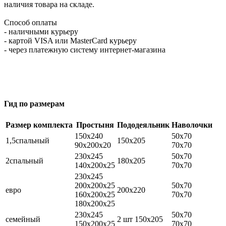
наличия товара на складе.
Способ оплаты
- наличными курьеру
- картой VISA или MasterCard курьеру
- через платежную систему интернет-магазина
Гид по размерам
Размер комплекта
Простыня
Пододеяльник
Наволочки
150х240
50х70
1,5спальный
150х205
90х200х20
70х70
230х245
50х70
2спальный
180х205
140х200х25
70х70
230х245
200х200х25
50х70
евро
200х220
160х200х25
70х70
180х200х25
230х245
50х70
семейный
2 шт 150х205
150х200х25
70х70