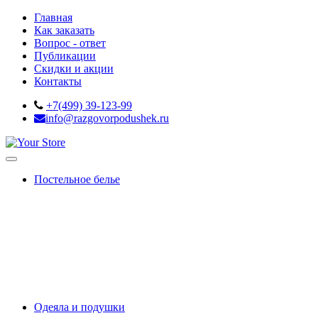
Главная
Как заказать
Вопрос - ответ
Публикации
Скидки и акции
Контакты
+7(499) 39-123-99
info@razgovorpodushek.ru
Постельное белье
OUTLET
Белое постельное белье
Премиальный сатин
Сатин-жаккард
Тенсель
Сатин 220ТС
Простыни на резинке
Махровые чехлы
Подарки
Одеяла и подушки