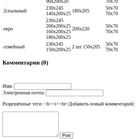
90х200х20
70х70
230х245
50х70
2спальный
180х205
140х200х25
70х70
230х245
200х200х25
50х70
евро
200х220
160х200х25
70х70
180х200х25
230х245
50х70
семейный
2 шт 150х205
150х200х25
70х70
Комментарии (0)
Имя:
Электронная почта:
Разрешённые теги: <b><i><br>
Добавить новый комментарий:
Post