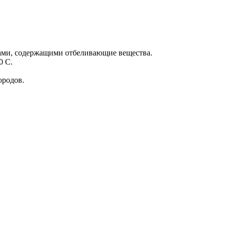
вами, содержащими отбеливающие вещества.
0 С.
ородов.