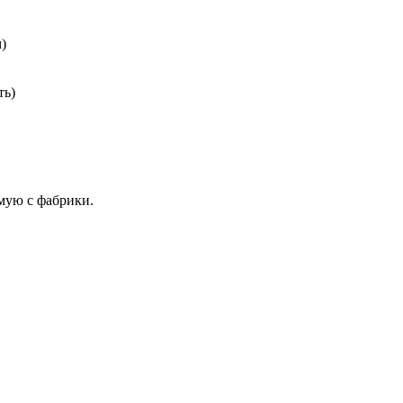
)
ть)
мую с фабрики.