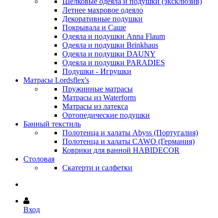
Шёлковые одеяла и подушки (эксклюзив)
Летнее махровое одеяло
Декоративные подушки
Покрывала и Саше
Одеяла и подушки Anna Flaum
Одеяла и подушки Brinkhaus
Одеяла и подушки DAUNY
Одеяла и подушки PARADIES
Подушки - Игрушки
Матрасы Lordsflex's
Пружинные матрасы
Матрасы из Waterform
Матрасы из латекса
Ортопедические подушки
Банный текстиль
Полотенца и халаты Abyss (Португалия)
Полотенца и халаты CAWO (Германия)
Коврики для ванной HABIDECOR
Столовая
Скатерти и салфетки
Вход