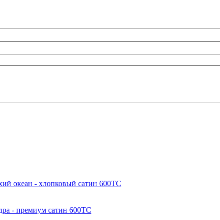
хий океан - хлопковый сатин 600ТС
дра - премиум сатин 600ТС