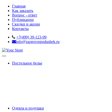
Главная
Как заказать
Вопрос - ответ
Публикации
Скидки и акции
Контакты
+7(499) 39-123-99
info@razgovorpodushek.ru
Постельное белье
OUTLET
Белое постельное белье
Премиальный сатин
Сатин-жаккард
Тенсель
Сатин 220ТС
Простыни на резинке
Махровые чехлы
Подарки
Одеяла и подушки