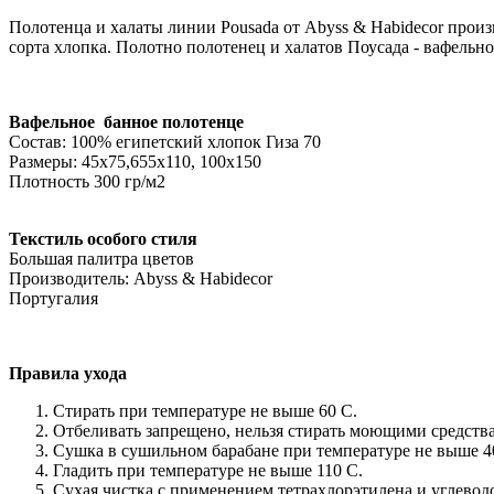
Полотенца и халаты линии Pousada от Abyss & Habidecor произ
сорта хлопка. Полотно полотенец и халатов Поусада - вафельно
Вафельное банное полотенце
Состав: 100% египетский хлопок Гиза 70
Размеры: 45х75,655х110, 100х150
Плотность 300 гр/м2
Текстиль особого стиля
Большая палитра цветов
Производитель: Abyss & Habidecor
Португалия
Правила ухода
Стирать при температуре не выше 60 С.
Отбеливать запрещено, нельзя стирать моющими средст
Сушка в сушильном барабане при температуре не выше 4
Гладить при температуре не выше 110 С.
Сухая чистка с применением тетрахлорэтилена и углевод