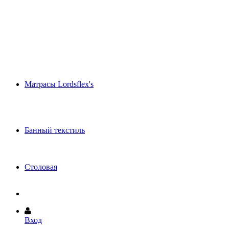
Шёлковые одеяла и подушки (эксклюзив)
Летнее махровое одеяло
Декоративные подушки
Покрывала и Саше
Одеяла и подушки Anna Flaum
Одеяла и подушки Brinkhaus
Одеяла и подушки DAUNY
Одеяла и подушки PARADIES
Подушки - Игрушки
Матрасы Lordsflex's
Пружинные матрасы
Матрасы из Waterform
Матрасы из латекса
Ортопедические подушки
Банный текстиль
Полотенца и халаты Abyss (Португалия)
Полотенца и халаты CAWO (Германия)
Коврики для ванной HABIDECOR
Столовая
Скатерти и салфетки
Вход