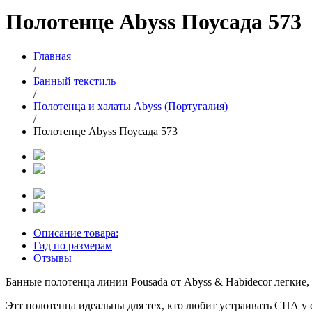
Полотенце Abyss Поусада 573
Главная
/
Банный текстиль
/
Полотенца и халаты Abyss (Португалия)
/
Полотенце Abyss Поусада 573
Описание товара:
Гид по размерам
Отзывы
Банные полотенца линии Pousada от Abyss & Habidecor легкие
Этт полотенца идеальны для тех, кто любит устраивать СПА у 