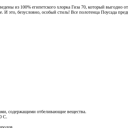
ведены из 100% египетского хлорка Гиза 70, который выгодно о
е. И это, безусловно, особый стиль! Все полотенца Поусада пре
вами, содержащими отбеливающие вещества.
0 С.
ородов.