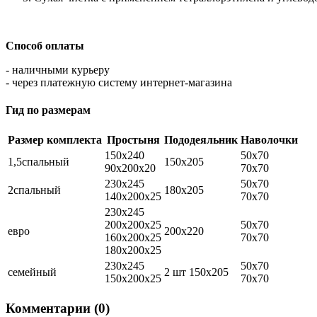
Способ оплаты
- наличными курьеру
- через платежную систему интернет-магазина
Гид по размерам
Размер комплекта
Простыня
Пододеяльник
Наволочки
150х240
50х70
1,5спальный
150х205
90х200х20
70х70
230х245
50х70
2спальный
180х205
140х200х25
70х70
230х245
200х200х25
50х70
евро
200х220
160х200х25
70х70
180х200х25
230х245
50х70
семейный
2 шт 150х205
150х200х25
70х70
Комментарии (0)