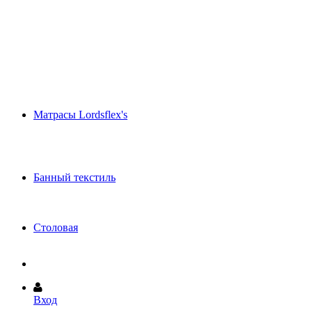
Шёлковые одеяла и подушки (эксклюзив)
Летнее махровое одеяло
Декоративные подушки
Покрывала и Саше
Одеяла и подушки Anna Flaum
Одеяла и подушки Brinkhaus
Одеяла и подушки DAUNY
Одеяла и подушки PARADIES
Подушки - Игрушки
Матрасы Lordsflex's
Пружинные матрасы
Матрасы из Waterform
Матрасы из латекса
Ортопедические подушки
Банный текстиль
Полотенца и халаты Abyss (Португалия)
Полотенца и халаты CAWO (Германия)
Коврики для ванной HABIDECOR
Столовая
Скатерти и салфетки
Вход