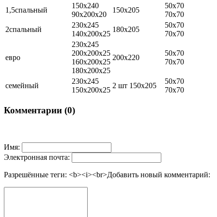
150х240
50х70
1,5спальный
150х205
90х200х20
70х70
230х245
50х70
2спальный
180х205
140х200х25
70х70
230х245
200х200х25
50х70
евро
200х220
160х200х25
70х70
180х200х25
230х245
50х70
семейный
2 шт 150х205
150х200х25
70х70
Комментарии (0)
Имя:
Электронная почта:
Разрешённые теги: <b><i><br>
Добавить новый комментарий: