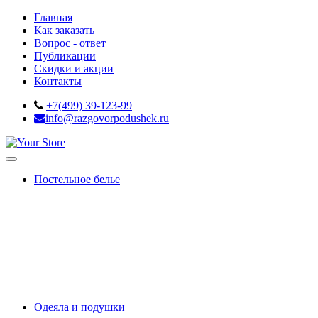
Главная
Как заказать
Вопрос - ответ
Публикации
Скидки и акции
Контакты
+7(499) 39-123-99
info@razgovorpodushek.ru
Постельное белье
OUTLET
Белое постельное белье
Премиальный сатин
Сатин-жаккард
Тенсель
Сатин 220ТС
Простыни на резинке
Махровые чехлы
Подарки
Одеяла и подушки