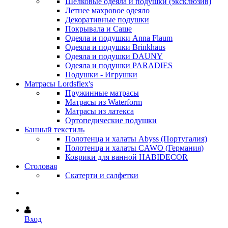
Шёлковые одеяла и подушки (эксклюзив)
Летнее махровое одеяло
Декоративные подушки
Покрывала и Саше
Одеяла и подушки Anna Flaum
Одеяла и подушки Brinkhaus
Одеяла и подушки DAUNY
Одеяла и подушки PARADIES
Подушки - Игрушки
Матрасы Lordsflex's
Пружинные матрасы
Матрасы из Waterform
Матрасы из латекса
Ортопедические подушки
Банный текстиль
Полотенца и халаты Abyss (Португалия)
Полотенца и халаты CAWO (Германия)
Коврики для ванной HABIDECOR
Столовая
Скатерти и салфетки
Вход