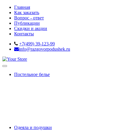
Главная
Как заказать
Вопрос - ответ
Публикации
Скидки и акции
Контакты
+7(499) 39-123-99
info@razgovorpodushek.ru
Постельное белье
OUTLET
Белое постельное белье
Премиальный сатин
Сатин-жаккард
Тенсель
Сатин 220ТС
Простыни на резинке
Махровые чехлы
Подарки
Одеяла и подушки