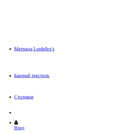
Шёлковые одеяла и подушки (эксклюзив)
Летнее махровое одеяло
Декоративные подушки
Покрывала и Саше
Одеяла и подушки Anna Flaum
Одеяла и подушки Brinkhaus
Одеяла и подушки DAUNY
Одеяла и подушки PARADIES
Подушки - Игрушки
Матрасы Lordsflex's
Пружинные матрасы
Матрасы из Waterform
Матрасы из латекса
Ортопедические подушки
Банный текстиль
Полотенца и халаты Abyss (Португалия)
Полотенца и халаты CAWO (Германия)
Коврики для ванной HABIDECOR
Столовая
Скатерти и салфетки
Вход