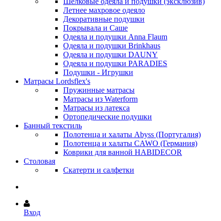
Шёлковые одеяла и подушки (эксклюзив)
Летнее махровое одеяло
Декоративные подушки
Покрывала и Саше
Одеяла и подушки Anna Flaum
Одеяла и подушки Brinkhaus
Одеяла и подушки DAUNY
Одеяла и подушки PARADIES
Подушки - Игрушки
Матрасы Lordsflex's
Пружинные матрасы
Матрасы из Waterform
Матрасы из латекса
Ортопедические подушки
Банный текстиль
Полотенца и халаты Abyss (Португалия)
Полотенца и халаты CAWO (Германия)
Коврики для ванной HABIDECOR
Столовая
Скатерти и салфетки
Вход