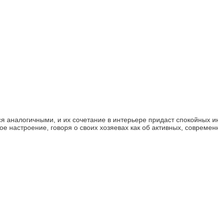
ются аналогичными, и их сочетание в интерьере придаст спокойны
ное настроение, говоря о своих хозяевах как об активных, совреме