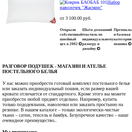
Набор
наволочек "Жасмин"
от 3 100.00 руб.
Открыли
Шьём домашний
Премиаль
собственный
текстиль по
и базовая
швейный
индивидуальному
категории
цех в 2002
размеру и
пошива
дизайну
РАЗГОВОР ПОДУШЕК - МАГАЗИН И АТЕЛЬЕ
ПОСТЕЛЬНОГО БЕЛЬЯ
У нас можно приобрести готовый комплект постельного белья
или заказать индивидуальный пошив, если размер вашей
кровати отличается от стандартного. Кроме этого вы можете
приобрести любой предмет отдельно. Например, купить
только пододеяльник, наволочки или заказать простыню на
резинке. В нашем каталоге – только экологически-чистые
ткани – сатин, тенсель и бамбук. Безупречное качество – наше
очевидное преимущество..
Мы принимаем: