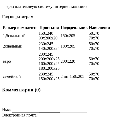
- через платежнеую систему интернет-магазина
Гид по размерам
Размер комплекта
Простыня
Пододеяльник
Наволочки
150х240
50х70
1,5спальный
150х205
90х200х20
70х70
230х245
50х70
2спальный
180х205
140х200х25
70х70
230х245
200х200х25
50х70
евро
200х220
160х200х25
70х70
180х200х25
230х245
50х70
семейный
2 шт 150х205
150х200х25
70х70
Комментарии (0)
Имя:
Электронная почта: