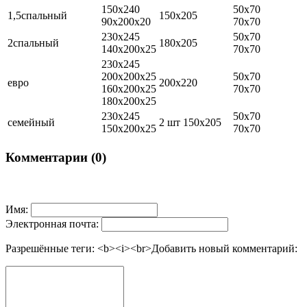
150х240
50х70
1,5спальный
150х205
90х200х20
70х70
230х245
50х70
2спальный
180х205
140х200х25
70х70
230х245
200х200х25
50х70
евро
200х220
160х200х25
70х70
180х200х25
230х245
50х70
семейный
2 шт 150х205
150х200х25
70х70
Комментарии (0)
Имя:
Электронная почта:
Разрешённые теги: <b><i><br>
Добавить новый комментарий: