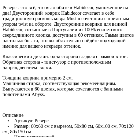
Реверс - это всё, что вы любите в Habidecor, умноженное на
два! Двусторонний коврик Habidecor сочетает в себе
традиционную роскошь ковра Must в сочетании с приятным
узором twist на обороте. Двусторонние коврики для ванной
Habidecor, сотканные в Португалии из 100% египетского
сверхдлинного хлопка, доступны в 60 оттенках. Гамма цветов
настолько богата, что вы обязательно найдёте подходящий
именно для вашего нтерьера оттенок.
Классический дизайн: одна сторона гладкая с рамкой в тон.
Обратная сторона - твист-узор с противоположным
направдлегнием ворса.
Толщина коврика примерно 2 см.
Машинная стирка, соответствующая рекомеендациям.
Выпускается в 60 цветах, которые сочетаются с банными
полотенцами Abyss.
Описание
• Артикул: Реверс
• Размер: 60х60 см с вырезом, 50х80 см, 60х100 см, 70х120
см, 80х150 см