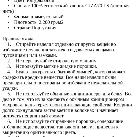
• Цвет: натуральный
• Состав: 100% египетский хлопок GIZA70 LS (длинная
нить)
• Форма: прямоугольный
• Плотность: 2.200 гр./м2
• Страна: Португалия
Правила ухода
1. Стирайте изделия отдельно от других вещей во
избежание появления затяжек, создаваемых вещами с
пуговицами или замками.
2. Не перегружайте стиральную машину.
3. Используйте мягкие жидкие порошки.
4. Будьте аккуратны с бытовой химией, которая может
содержать вредные вещества. Все наши изделия были
предварительно постираны во избежание нежелательной
усадки.
5. Не используйте обычные кондиционеры для белья. Все
дело в том, что из-за контакта с обычным кондиционером
махровая ткань теряет свои впитывающие свойства. Коврики
долго сохнут,влага застаивается в волокнах и начинает
источать неприятный аромат.
6. Не используйте стиральные порошки, содержащие
отбеливающие вещества, так как они могут привести к
выцветанию оригинального цвета.