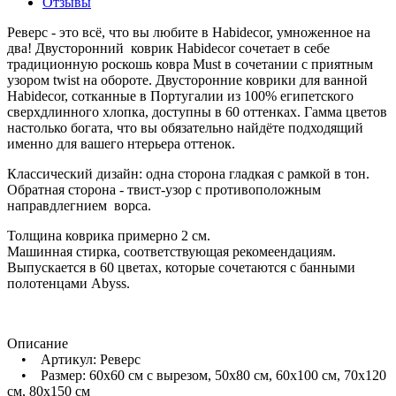
Отзывы
Реверс - это всё, что вы любите в Habidecor, умноженное на
два! Двусторонний коврик Habidecor сочетает в себе
традиционную роскошь ковра Must в сочетании с приятным
узором twist на обороте. Двусторонние коврики для ванной
Habidecor, сотканные в Португалии из 100% египетского
сверхдлинного хлопка, доступны в 60 оттенках. Гамма цветов
настолько богата, что вы обязательно найдёте подходящий
именно для вашего нтерьера оттенок.
Классический дизайн: одна сторона гладкая с рамкой в тон.
Обратная сторона - твист-узор с противоположным
направдлегнием ворса.
Толщина коврика примерно 2 см.
Машинная стирка, соответствующая рекомеендациям.
Выпускается в 60 цветах, которые сочетаются с банными
полотенцами Abyss.
Описание
• Артикул: Реверс
• Размер: 60х60 см с вырезом, 50х80 см, 60х100 см, 70х120
см, 80х150 см