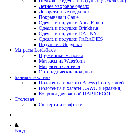
Шёлковые одеяла и подушки (эксклюзив)
Летнее махровое одеяло
Декоративные подушки
Покрывала и Саше
Одеяла и подушки Anna Flaum
Одеяла и подушки Brinkhaus
Одеяла и подушки DAUNY
Одеяла и подушки PARADIES
Подушки - Игрушки
Матрасы Lordsflex's
Пружинные матрасы
Матрасы из Waterform
Матрасы из латекса
Ортопедические подушки
Банный текстиль
Полотенца и халаты Abyss (Португалия)
Полотенца и халаты CAWO (Германия)
Коврики для ванной HABIDECOR
Столовая
Скатерти и салфетки
Вход