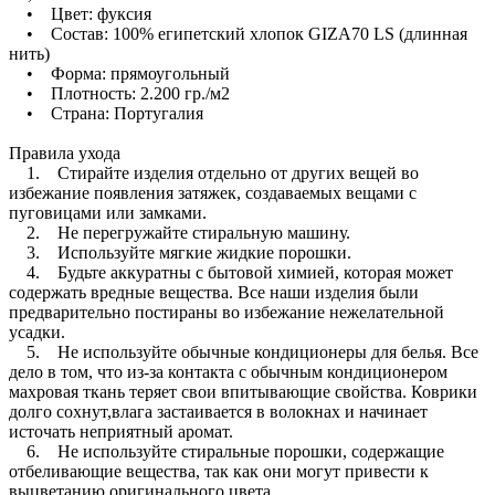
• Цвет: фуксия
• Состав: 100% египетский хлопок GIZA70 LS (длинная
нить)
• Форма: прямоугольный
• Плотность: 2.200 гр./м2
• Страна: Португалия
Правила ухода
1. Стирайте изделия отдельно от других вещей во
избежание появления затяжек, создаваемых вещами с
пуговицами или замками.
2. Не перегружайте стиральную машину.
3. Используйте мягкие жидкие порошки.
4. Будьте аккуратны с бытовой химией, которая может
содержать вредные вещества. Все наши изделия были
предварительно постираны во избежание нежелательной
усадки.
5. Не используйте обычные кондиционеры для белья. Все
дело в том, что из-за контакта с обычным кондиционером
махровая ткань теряет свои впитывающие свойства. Коврики
долго сохнут,влага застаивается в волокнах и начинает
источать неприятный аромат.
6. Не используйте стиральные порошки, содержащие
отбеливающие вещества, так как они могут привести к
выцветанию оригинального цвета.