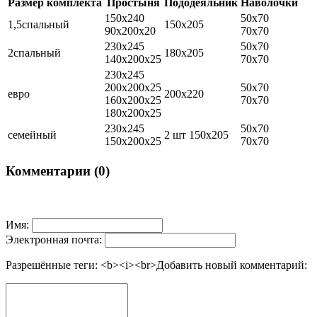
Размер комплекта
Простыня
Пододеяльник
Наволочки
150х240
50х70
1,5спальный
150х205
90х200х20
70х70
230х245
50х70
2спальный
180х205
140х200х25
70х70
230х245
200х200х25
50х70
евро
200х220
160х200х25
70х70
180х200х25
230х245
50х70
семейный
2 шт 150х205
150х200х25
70х70
Комментарии (0)
Имя:
Электронная почта:
Разрешённые теги: <b><i><br>
Добавить новый комментарий: