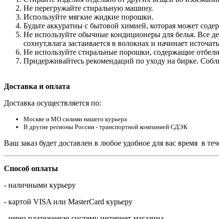
Не перегружайте стиральную машину.
Используйте мягкие жидкие порошки.
Будьте аккуратны с бытовой химией, которая может соде
Не используйте обычные кондиционеры для белья. Все де
сохнут,влага застаивается в волокнах и начинает источат
Не используйте стиральные порошки, содержащие отбели
Придерживайтесь рекомендаций по уходу на бирке. Соблю
Доставка и оплата
Доставка осуществляется по:
Москве и МО силами нашего курьера
В другие регионы России - транспортной компанией СДЭК
Ваш заказ будет доставлен в любое удобное для вас время в те
Способ оплаты
- наличными курьеру
- картой VISA или MasterCard курьеру
- через платежнеую систему интернет-магазина