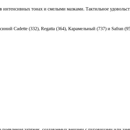
в интенсивных тонах и смелыми мазками. Тактильное удовольств
 синий Cadette (332), Regatta (364), Карамельный (737) и Safran
е появления затяжек, создаваемых вещами с пуговицами или зам