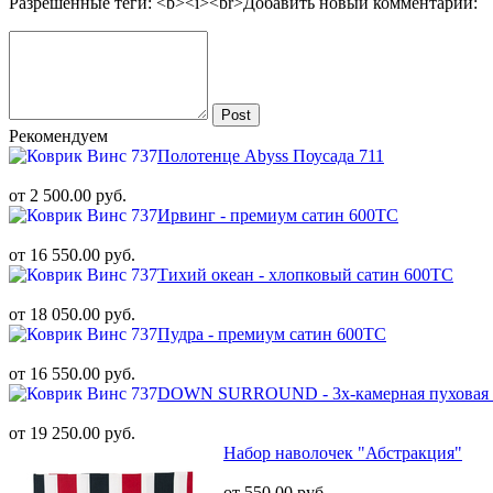
Разрешённые теги: <b><i><br>
Добавить новый комментарий:
Post
Рекомендуем
Полотенце Abyss Поусада 711
от 2 500.00 руб.
Ирвинг - премиум сатин 600ТС
от 16 550.00 руб.
Тихий океан - хлопковый сатин 600ТС
от 18 050.00 руб.
Пудра - премиум сатин 600ТС
от 16 550.00 руб.
DOWN SURROUND - 3х-камерная пуховая
от 19 250.00 руб.
Набор наволочек "Абстракция"
от 550.00 руб.