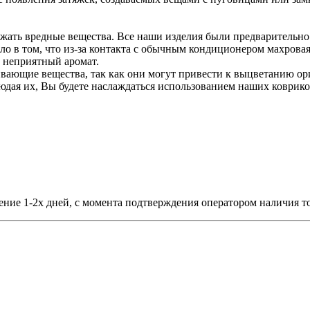
ржать вредные вещества. Все наши изделия были предварительн
ло в том, что из-за контакта с обычным кондиционером махрова
ь неприятный аромат.
вающие вещества, так как они могут привести к выцветанию ор
дая их, Вы будете наслаждаться использованием наших ковриков
чение 1-2х дней, с момента подтверждения оператором наличия то