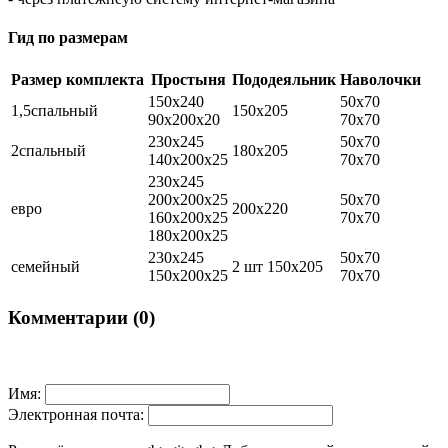
Гид по размерам
Размер комплекта
Простыня
Пододеяльник
Наволочки
150х240
50х70
1,5спальный
150х205
90х200х20
70х70
230х245
50х70
2спальный
180х205
140х200х25
70х70
230х245
200х200х25
50х70
евро
200х220
160х200х25
70х70
180х200х25
230х245
50х70
семейный
2 шт 150х205
150х200х25
70х70
Комментарии (0)
Имя:
Электронная почта: