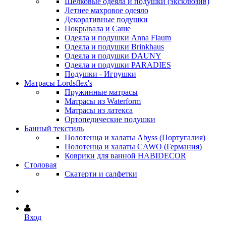
Шёлковые одеяла и подушки (эксклюзив)
Летнее махровое одеяло
Декоративные подушки
Покрывала и Саше
Одеяла и подушки Anna Flaum
Одеяла и подушки Brinkhaus
Одеяла и подушки DAUNY
Одеяла и подушки PARADIES
Подушки - Игрушки
Матрасы Lordsflex's
Пружинные матрасы
Матрасы из Waterform
Матрасы из латекса
Ортопедические подушки
Банный текстиль
Полотенца и халаты Abyss (Португалия)
Полотенца и халаты CAWO (Германия)
Коврики для ванной HABIDECOR
Столовая
Скатерти и салфетки
Вход