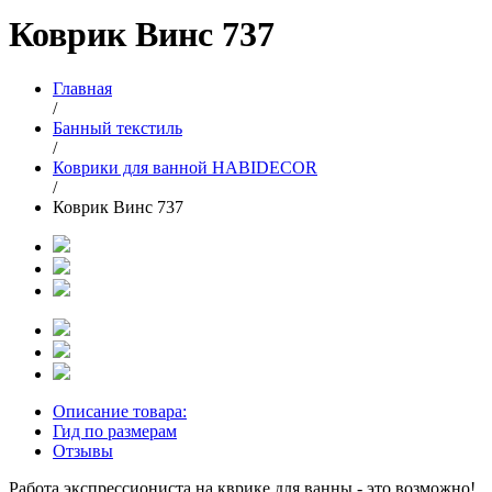
Коврик Винс 737
Главная
/
Банный текстиль
/
Коврики для ванной HABIDECOR
/
Коврик Винс 737
Описание товара:
Гид по размерам
Отзывы
Работа экспрессиониста на кврике для ванны - это возможно!