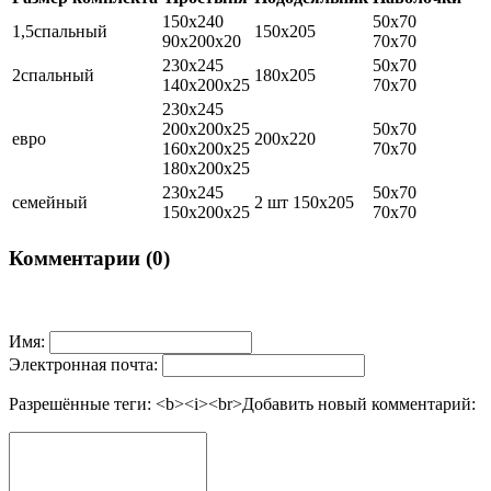
150х240
50х70
1,5спальный
150х205
90х200х20
70х70
230х245
50х70
2спальный
180х205
140х200х25
70х70
230х245
200х200х25
50х70
евро
200х220
160х200х25
70х70
180х200х25
230х245
50х70
семейный
2 шт 150х205
150х200х25
70х70
Комментарии (0)
Имя:
Электронная почта:
Разрешённые теги: <b><i><br>
Добавить новый комментарий: