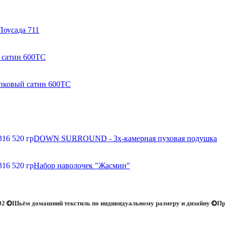
Поусада 711
 сатин 600ТС
опковый сатин 600ТС
DOWN SURROUND - 3х-камерная пуховая подушка
Набор наволочек "Жасмин"
02
Шьём домашний текстиль по индивидуальному размеру и дизайну
Пр