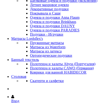
Шёлковые одеяла и подушки (эксклюзив)
Летнее махровое одеяло
Декоративные подушки
Покрывала и Саше
Одеяла и подушки Anna Flaum
Одеяла и подушки Brinkhaus
Одеяла и подушки DAUNY
Одеяла и подушки PARADIES
Подушки - Игрушки
Матрасы Lordsflex's
Пружинные матрасы
Матрасы из Waterform
Матрасы из латекса
Ортопедические подушки
Банный текстиль
Полотенца и халаты Abyss (Португалия)
Полотенца и халаты CAWO (Германия)
Коврики для ванной HABIDECOR
Столовая
Скатерти и салфетки
Вход