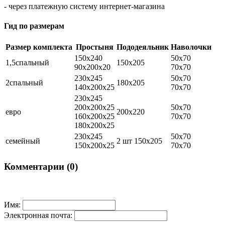
- через платежную систему интернет-магазина
Гид по размерам
Размер комплекта
Простыня
Пододеяльник
Наволочки
150х240
50х70
1,5спальный
150х205
90х200х20
70х70
230х245
50х70
2спальный
180х205
140х200х25
70х70
230х245
200х200х25
50х70
евро
200х220
160х200х25
70х70
180х200х25
230х245
50х70
семейный
2 шт 150х205
150х200х25
70х70
Комментарии (0)
Имя:
Электронная почта: