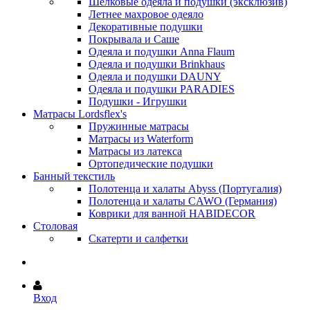
Шёлковые одеяла и подушки (эксклюзив)
Летнее махровое одеяло
Декоративные подушки
Покрывала и Саше
Одеяла и подушки Anna Flaum
Одеяла и подушки Brinkhaus
Одеяла и подушки DAUNY
Одеяла и подушки PARADIES
Подушки - Игрушки
Матрасы Lordsflex's
Пружинные матрасы
Матрасы из Waterform
Матрасы из латекса
Ортопедические подушки
Банный текстиль
Полотенца и халаты Abyss (Португалия)
Полотенца и халаты CAWO (Германия)
Коврики для ванной HABIDECOR
Столовая
Скатерти и салфетки
Вход