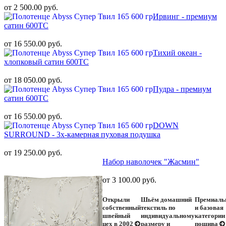
от 2 500.00 руб.
Ирвинг - премиум
сатин 600ТС
от 16 550.00 руб.
Тихий океан -
хлопковый сатин 600ТС
от 18 050.00 руб.
Пудра - премиум
сатин 600ТС
от 16 550.00 руб.
DOWN
SURROUND - 3х-камерная пуховая подушка
от 19 250.00 руб.
Набор наволочек "Жасмин"
от 3 100.00 руб.
Открыли
Шьём домашний
Премиаль
собственный
текстиль по
и базовая
швейный
индивидуальному
категории
цех в 2002
размеру и
пошива