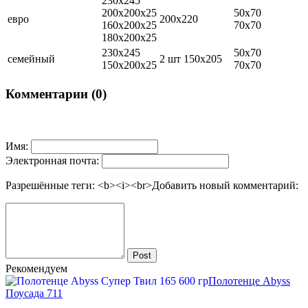
230х245
200х200х25
50х70
евро
200х220
160х200х25
70х70
180х200х25
230х245
50х70
семейный
2 шт 150х205
150х200х25
70х70
Комментарии (0)
Имя:
Электронная почта:
Разрешённые теги: <b><i><br>
Добавить новый комментарий:
Post
Рекомендуем
Полотенце Abyss
Поусада 711