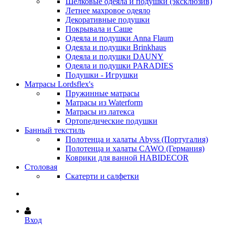
Шёлковые одеяла и подушки (эксклюзив)
Летнее махровое одеяло
Декоративные подушки
Покрывала и Саше
Одеяла и подушки Anna Flaum
Одеяла и подушки Brinkhaus
Одеяла и подушки DAUNY
Одеяла и подушки PARADIES
Подушки - Игрушки
Матрасы Lordsflex's
Пружинные матрасы
Матрасы из Waterform
Матрасы из латекса
Ортопедические подушки
Банный текстиль
Полотенца и халаты Abyss (Португалия)
Полотенца и халаты CAWO (Германия)
Коврики для ванной HABIDECOR
Столовая
Скатерти и салфетки
Вход