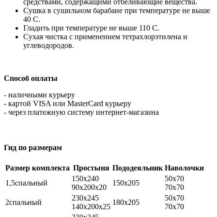
средствами, содержащими отбеливающие вещества.
Сушка в сушильном барабане при температуре не выше
40 С.
Гладить при температуре не выше 110 С.
Сухая чистка с применением тетрахлорэтилена и
углеводородов.
Способ оплаты
- наличными курьеру
- картой VISA или MasterCard курьеру
- через платежную систему интернет-магазина
Гид по размерам
Размер комплекта
Простыня
Пододеяльник
Наволочки
150х240
50х70
1,5спальный
150х205
90х200х20
70х70
230х245
50х70
2спальный
180х205
140х200х25
70х70