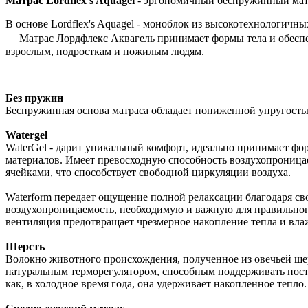
Матрас Lordflex's Aquagel
- эргономичный беспружинный матр
В основе Lordflex's Aquagel - моноблок из высокотехнологичн
Матрас Лордфлекс Аквагель принимает формы тела и обеспеч
взрослым, подросткам и пожилым людям.
Без пружин
Беспружинная основа матраса обладает пониженной упругость
Watergel
WaterGel - дарит уникальный комфорт, идеально принимает фо
материалов. Имеет превосходную способность воздухопроница
ячейками, что способствует свободной циркуляции воздуха.
Waterform передает ощущение полной релаксации благодаря св
воздухопроницаемость, необходимую и важную для правильног
вентиляция предотвращает чрезмерное накопление тепла и вла
Шерсть
Волокно животного происхождения, полученное из овечьей шер
натуральным терморегулятором, способным поддерживать посто
как, в холодное время года, она удерживает накопленное тепл