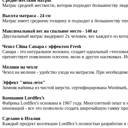
Средне-жесткий матрас
Матрас средней жесткости, которая подходит большинству люд
Высота матраса - 24 см
Матрас имеет среднюю толщину и подходит к большинству тип
Максимальный вес на спальное место - 140 кг
Двуспальный матрас выдержит 2х человек, вес каждого из котор
Чехол Clima Canapa c эффектом Fresh
Canapa - это натуральное волокно, создает идеальный «теплок
препятствует появлению плесени, моли и других насекомых. И
Молния на чехле
Чехол на молнии - удобство ухода на матрасом. При необходимо
Эффект "зима-лето"
Зимняя набивка из чистой шерсти, сертифицирована Woolmark, 
Компания Lordflex’s
Фабрика Lordflex's основана в 1967 году. Многолетний опыт и
инноваций - все это позволило создать широчайшую гамму про
Сделано в Италии
Каждый продукт коллекции Lordflex’s полностью разработан и 