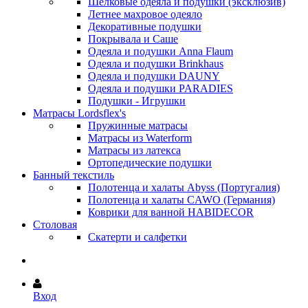
Шёлковые одеяла и подушки (эксклюзив)
Летнее махровое одеяло
Декоративные подушки
Покрывала и Саше
Одеяла и подушки Anna Flaum
Одеяла и подушки Brinkhaus
Одеяла и подушки DAUNY
Одеяла и подушки PARADIES
Подушки - Игрушки
Матрасы Lordsflex's
Пружинные матрасы
Матрасы из Waterform
Матрасы из латекса
Ортопедические подушки
Банный текстиль
Полотенца и халаты Abyss (Португалия)
Полотенца и халаты CAWO (Германия)
Коврики для ванной HABIDECOR
Столовая
Скатерти и салфетки
Вход