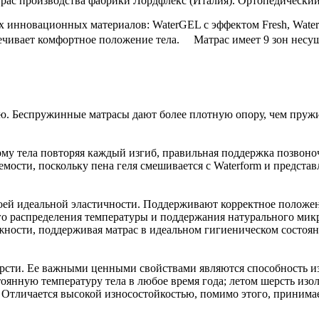
ас производства фабрики Лордфлекс (Италия). Ортопедический 
ых инновационных материалов: WaterGEL с эффектом Fresh, Wate
ивает комфортное положение тела. Матрас имеет 9 зон несуще
ю. Беспружинные матрасы дают более плотную опору, чем пруж
рму тела повторяя каждый изгиб, правильная поддержка позвоно
емости, поскольку пена геля смешивается с Waterform и предст
оей идеальной эластичности. Поддерживают корректное положен
о распределения температуры и поддержания натурального микр
жности, поддерживая матрас в идеальном гигиеническом состоян
сти. Ее важными ценными свойствами являются способность изол
янную температуру тела в любое время года; летом шерсть изол
о. Отличается высокой износостойкостью, помимо этого, принима