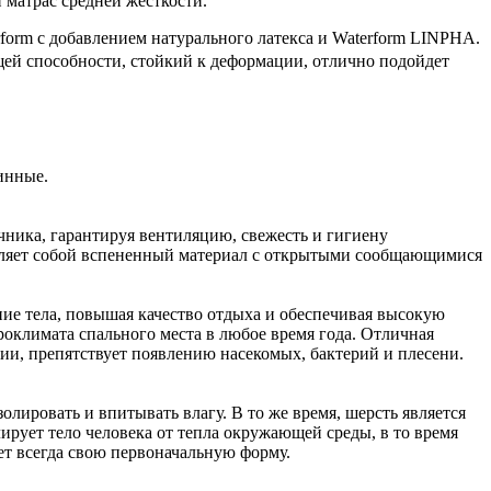
матрас средней жесткости.
rform с добавлением натурального латекса и Waterform LINPHA.
й способности, стойкий к деформации, отлично подойдет
инные.
чника, гарантируя вентиляцию, свежесть и гигиену
авляет собой вспененный материал с открытыми сообщающимися
ие тела, повышая качество отдыха и обеспечивая высокую
оклимата спального места в любое время года. Отличная
ии, препятствует появлению насекомых, бактерий и плесени.
ировать и впитывать влагу. В то же время, шерсть является
ирует тело человека от тепла окружающей среды, в то время
ет всегда свою первоначальную форму.