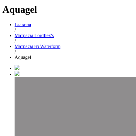
Aquagel
Главная
/
Матрасы Lordflex's
/
Матрасы из Waterform
/
Aquagel