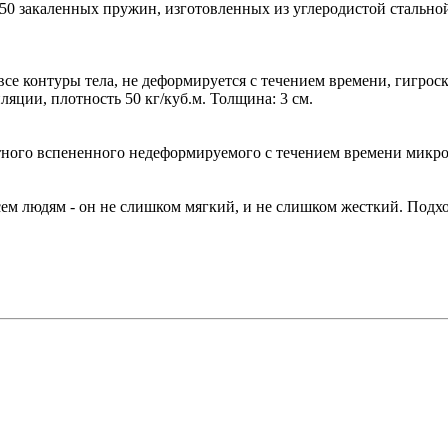
 850 закаленных пружин, изготовленных из углеродистой стальн
се контуры тела, не деформируется с течением времени, гигро
ции, плотность 50 кг/куб.м. Толщина: 3 см.
отного вспененного недеформируемого с течением времени мик
ем людям - он не слишком мягкий, и не слишком жесткий. Подход