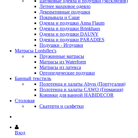
Шёлковые одеяла и подушки (эксклюзив)
Летнее махровое одеяло
Декоративные подушки
Покрывала и Саше
Одеяла и подушки Anna Flaum
Одеяла и подушки Brinkhaus
Одеяла и подушки DAUNY
Одеяла и подушки PARADIES
Подушки - Игрушки
Матрасы Lordsflex's
Пружинные матрасы
Матрасы из Waterform
Матрасы из латекса
Ортопедические подушки
Банный текстиль
Полотенца и халаты Abyss (Португалия)
Полотенца и халаты CAWO (Германия)
Коврики для ванной HABIDECOR
Столовая
Скатерти и салфетки
Вход