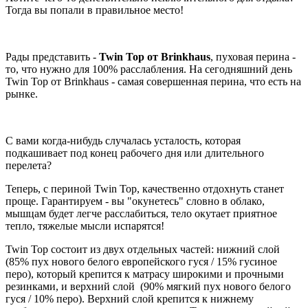
Тогда вы попали в правильное место!
Рады представить -
Twin Top от Brinkhaus
, пуховая перина -
то, что нужно для 100% расслабления. На сегодняшний день
Twin Top от Brinkhaus - самая совершенная перина, что есть на
рынке.
С вами когда-нибудь случалась усталость, которая
подкашивает под конец рабочего дня или длительного
перелета?
Теперь, с периной Twin Top, качественно отдохнуть станет
проще. Гарантируем - вы "окунетесь" словно в облако,
мышцам будет легче расслабиться, тело окутает приятное
тепло, тяжелые мысли испарятся!
Twin Top состоит из двух отдельных частей: нижний слой
(85% пух нового белого европейского гуся / 15% гусиное
перо), который крепится к матрасу широкими и прочными
резинками, и верхний слой (90% мягкий пух нового белого
гуся / 10% перо). Верхний слой крепится к нижнему