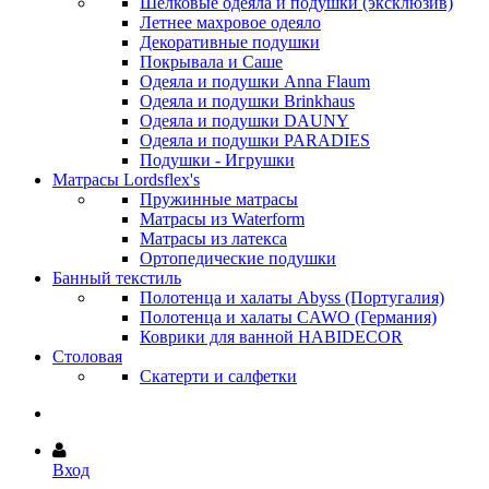
Шёлковые одеяла и подушки (эксклюзив)
Летнее махровое одеяло
Декоративные подушки
Покрывала и Саше
Одеяла и подушки Anna Flaum
Одеяла и подушки Brinkhaus
Одеяла и подушки DAUNY
Одеяла и подушки PARADIES
Подушки - Игрушки
Матрасы Lordsflex's
Пружинные матрасы
Матрасы из Waterform
Матрасы из латекса
Ортопедические подушки
Банный текстиль
Полотенца и халаты Abyss (Португалия)
Полотенца и халаты CAWO (Германия)
Коврики для ванной HABIDECOR
Столовая
Скатерти и салфетки
Вход