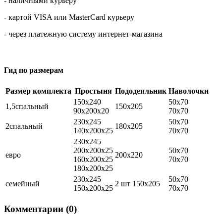
- наличными курьеру
- картой VISA или MasterCard курьеру
- через платежную систему интернет-магазина
Гид по размерам
Размер комплекта
Простыня
Пододеяльник
Наволочки
150х240
50х70
1,5спальный
150х205
90х200х20
70х70
230х245
50х70
2спальный
180х205
140х200х25
70х70
230х245
200х200х25
50х70
евро
200х220
160х200х25
70х70
180х200х25
230х245
50х70
семейный
2 шт 150х205
150х200х25
70х70
Комментарии (0)