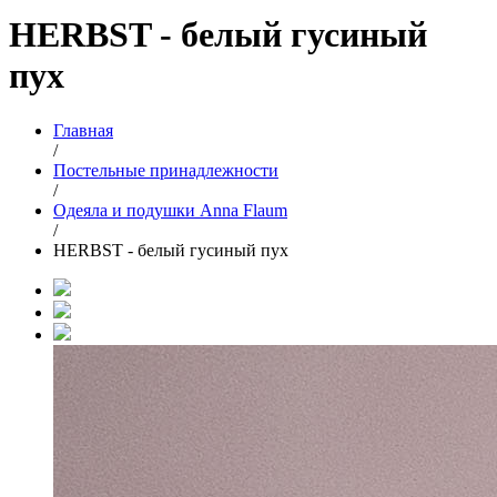
HERBST - белый гусиный
пух
Главная
/
Постельные принадлежности
/
Одеяла и подушки Anna Flaum
/
HERBST - белый гусиный пух