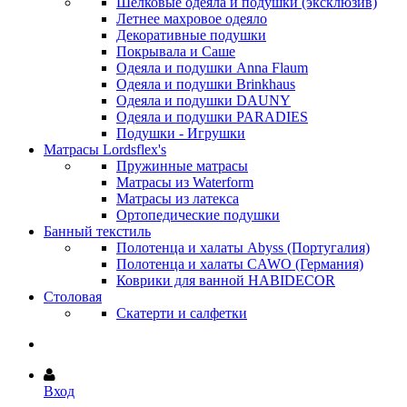
Шёлковые одеяла и подушки (эксклюзив)
Летнее махровое одеяло
Декоративные подушки
Покрывала и Саше
Одеяла и подушки Anna Flaum
Одеяла и подушки Brinkhaus
Одеяла и подушки DAUNY
Одеяла и подушки PARADIES
Подушки - Игрушки
Матрасы Lordsflex's
Пружинные матрасы
Матрасы из Waterform
Матрасы из латекса
Ортопедические подушки
Банный текстиль
Полотенца и халаты Abyss (Португалия)
Полотенца и халаты CAWO (Германия)
Коврики для ванной HABIDECOR
Столовая
Скатерти и салфетки
Вход