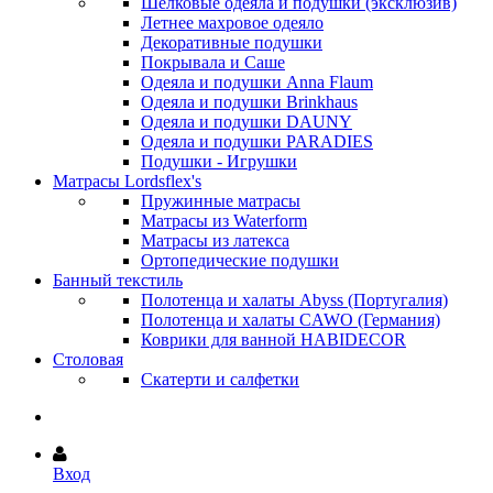
Шёлковые одеяла и подушки (эксклюзив)
Летнее махровое одеяло
Декоративные подушки
Покрывала и Саше
Одеяла и подушки Anna Flaum
Одеяла и подушки Brinkhaus
Одеяла и подушки DAUNY
Одеяла и подушки PARADIES
Подушки - Игрушки
Матрасы Lordsflex's
Пружинные матрасы
Матрасы из Waterform
Матрасы из латекса
Ортопедические подушки
Банный текстиль
Полотенца и халаты Abyss (Португалия)
Полотенца и халаты CAWO (Германия)
Коврики для ванной HABIDECOR
Столовая
Скатерти и салфетки
Вход