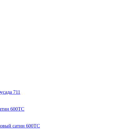
усада 711
атин 600ТС
ковый сатин 600ТС