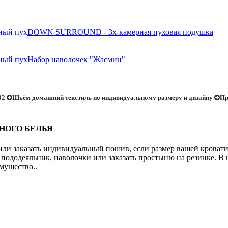
DOWN SURROUND - 3х-камерная пуховая подушка
Набор наволочек "Жасмин"
02
Шьём домашний текстиль по индивидуальному размеру и дизайну
Пр
ЬНОГО БЕЛЬЯ
или заказать индивидуальный пошив, если размер вашей кровати 
пододеяльник, наволочки или заказать простыню на резинке. В н
мущество..