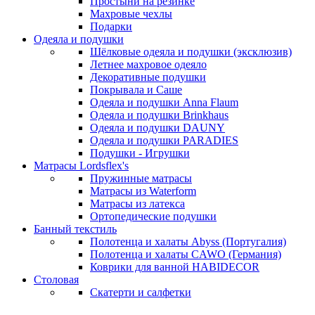
Простыни на резинке
Махровые чехлы
Подарки
Одеяла и подушки
Шёлковые одеяла и подушки (эксклюзив)
Летнее махровое одеяло
Декоративные подушки
Покрывала и Саше
Одеяла и подушки Anna Flaum
Одеяла и подушки Brinkhaus
Одеяла и подушки DAUNY
Одеяла и подушки PARADIES
Подушки - Игрушки
Матрасы Lordsflex's
Пружинные матрасы
Матрасы из Waterform
Матрасы из латекса
Ортопедические подушки
Банный текстиль
Полотенца и халаты Abyss (Португалия)
Полотенца и халаты CAWO (Германия)
Коврики для ванной HABIDECOR
Столовая
Скатерти и салфетки