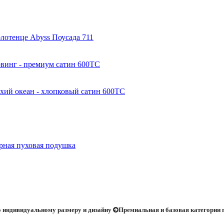
лотенце Abyss Поусада 711
винг - премиум сатин 600ТС
хий океан - хлопковый сатин 600ТС
ая пуховая подушка
 индивидуальному размеру и дизайну
Премиальная и базовая категории