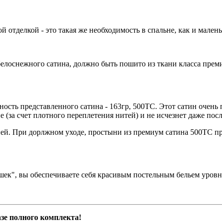
й отделкой - это такая же необходимость в спальне, как и мален
белоснежного сатина, должно быть пошито из ткани класса преми
ность представленного сатина - 163гр, 500ТС. Этот сатин очен
(за счет плотного переплетения нитей) и не исчезнет даже посл
й. При дорлжном уходе, простыни из премиум сатина 500ТС пр
ушек", вы обеспечиваете себя красивым постельным бельем уровн
азе полного комплекта!