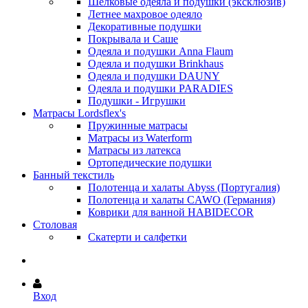
Шёлковые одеяла и подушки (эксклюзив)
Летнее махровое одеяло
Декоративные подушки
Покрывала и Саше
Одеяла и подушки Anna Flaum
Одеяла и подушки Brinkhaus
Одеяла и подушки DAUNY
Одеяла и подушки PARADIES
Подушки - Игрушки
Матрасы Lordsflex's
Пружинные матрасы
Матрасы из Waterform
Матрасы из латекса
Ортопедические подушки
Банный текстиль
Полотенца и халаты Abyss (Португалия)
Полотенца и халаты CAWO (Германия)
Коврики для ванной HABIDECOR
Столовая
Скатерти и салфетки
Вход