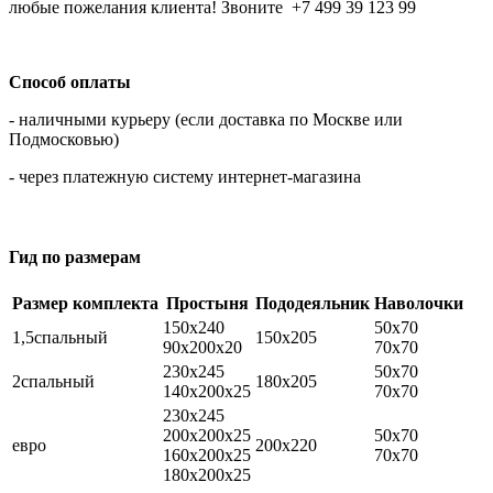
любые пожелания клиента! Звоните +7 499 39 123 99
Способ оплаты
- наличными курьеру (если доставка по Москве или
Подмосковью)
- через платежную систему интернет-магазина
Гид по размерам
Размер комплекта
Простыня
Пододеяльник
Наволочки
150х240
50х70
1,5спальный
150х205
90х200х20
70х70
230х245
50х70
2спальный
180х205
140х200х25
70х70
230х245
200х200х25
50х70
евро
200х220
160х200х25
70х70
180х200х25