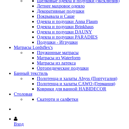
Шёлковые одеяла и подушки (эксклюзив)
Летнее махровое одеяло
Декоративные подушки
Покрывала и Саше
Одеяла и подушки Anna Flaum
Одеяла и подушки Brinkhaus
Одеяла и подушки DAUNY
Одеяла и подушки PARADIES
Подушки - Игрушки
Матрасы Lordsflex's
Пружинные матрасы
Матрасы из Waterform
Матрасы из латекса
Ортопедические подушки
Банный текстиль
Полотенца и халаты Abyss (Португалия)
Полотенца и халаты CAWO (Германия)
Коврики для ванной HABIDECOR
Столовая
Скатерти и салфетки
Вход